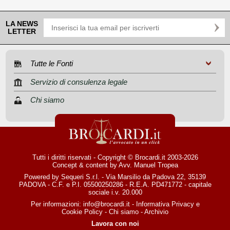
LA NEWS
LETTER
Tutte le Fonti
Servizio di consulenza legale
Chi siamo
Tutti i diritti riservati - Copyright © Brocardi.it 2003-2026
Concept & content by
Avv. Manuel Tropea
Powered by Sequeri S.r.l. - Via Marsilio da Padova 22, 35139
PADOVA - C.F. e P.I. 05500250286 - R.E.A. PD471772 - capitale
sociale i.v. 20.000
Per informazioni:
info@brocardi.it
-
Informativa Privacy
e
Cookie Policy
-
Chi siamo
-
Archivio
Lavora con noi