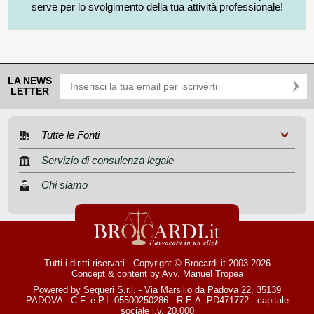
serve per lo svolgimento della tua attività professionale!
LA NEWS
LETTER
Tutte le Fonti
Servizio di consulenza legale
Chi siamo
Tutti i diritti riservati - Copyright © Brocardi.it 2003-2026
Concept & content by
Avv. Manuel Tropea
Powered by Sequeri S.r.l. - Via Marsilio da Padova 22, 35139
PADOVA - C.F. e P.I. 05500250286 - R.E.A. PD471772 - capitale
sociale i.v. 20.000