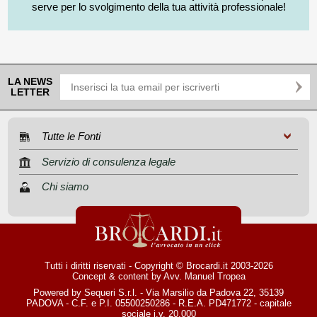
serve per lo svolgimento della tua attività professionale!
LA NEWS
LETTER
Tutte le Fonti
Servizio di consulenza legale
Chi siamo
Tutti i diritti riservati - Copyright © Brocardi.it 2003-2026
Concept & content by
Avv. Manuel Tropea
Powered by Sequeri S.r.l. - Via Marsilio da Padova 22, 35139
PADOVA - C.F. e P.I. 05500250286 - R.E.A. PD471772 - capitale
sociale i.v. 20.000