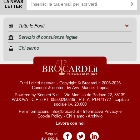
LA NEWS
LETTER
Tutte le Fonti
Servizio di consulenza legale
Chi siamo
Tutti i diritti riservati - Copyright © Brocardi.it 2003-2026
Concept & content by
Avv. Manuel Tropea
Powered by Sequeri S.r.l. - Via Marsilio da Padova 22, 35139
PADOVA - C.F. e P.I. 05500250286 - R.E.A. PD471772 - capitale
sociale i.v. 20.000
Per informazioni:
info@brocardi.it
-
Informativa Privacy
e
Cookie Policy
-
Chi siamo
-
Archivio
Lavora con noi
Seguici
Pagina Facebook
Pagina Twitter
Pagina LinkedIn
sui social