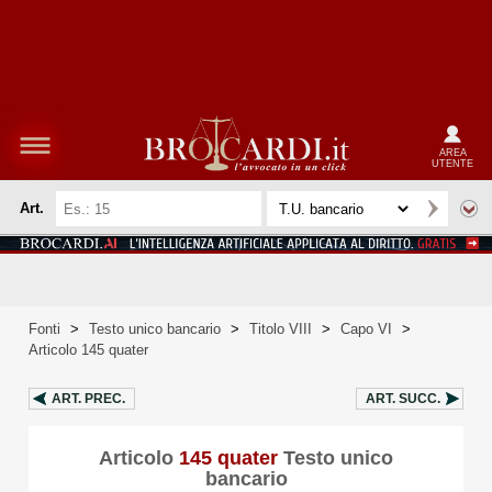
AREA
UTENTE
Art.
Fonti
>
Testo unico bancario
>
Titolo VIII
>
Capo VI
>
Articolo 145 quater
ART.
PREC.
ART.
SUCC.
Articolo
145 quater
Testo unico
bancario