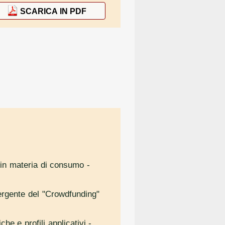
SCARICA IN PDF
e in materia di consumo
-
mergente del "Crowdfunding"
che e profili applicativi
-