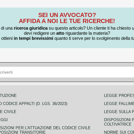
SEI UN AVVOCATO?
AFFIDA A NOI LE TUE RICERCHE!
i di una
ricerca giuridica
su questo articolo? Un cliente ti ha chiesto 
devi redigere un
atto
riguardante la materia?
 ottieni
in tempi brevissimi
quanto ti serve per lo svolgimento della tu
TUZIONE
LEGGE PROFE
 CODICE APPALTI (D. LGS. 36/2023)
LEGGE FALLIM
E CIVILE
LEGGE SULLA 
EGGI
DISPOSIZIONI 
COLTIVATRICE
SIZIONI PER L'ATTUAZIONE DEL CODICE CIVILE
POSIZIONI TRANSITORIE
NORME SUI CO