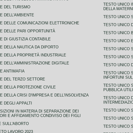
TESTO UNICO I
E DEL TURISMO
DELLA MATERNI
E DELL'AMBIENTE
TESTO UNICO 
E DELLE COMUNICAZIONI ELETTRONICHE
TESTO UNICO D
E DELLE PARI OPPORTUNITÀ
TESTO UNICO 
E DI GIUSTIZIA CONTABILE
TESTO UNICO E
E DELLA NAUTICA DA DIPORTO
TESTO UNICO 
E DELLA PROPRIETÀ INDUSTRIALE
TESTO UNICO 
E DELL'AMMINISTRAZIONE DIGITALE
TESTO UNICO D
E ANTIMAFIA
TESTO UNICO 
INFORTUNI SU
E DEL TERZO SETTORE
TESTO UNICO 
E DELLA PROTEZIONE CIVILE
PUBBLICA UTIL
E DELLA CRISI D'IMPRESA E DELL'INSOLVENZA
TESTO UNICO D
INTERMEDIAZIO
E DEGLI APPALTI
TESTO UNICO 
SIZIONI IN MATERIA DI SEPARAZIONE DEI
ORI E AFFIDAMENTO CONDIVISO DEI FIGLI
TESTO UNICO 
 SULL'ABORTO
TESTO UNICO S
TO LAVORO 2023