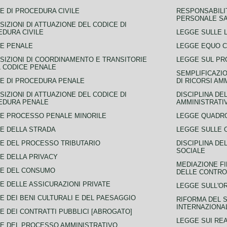
E DI PROCEDURA CIVILE
RESPONSABILI
PERSONALE SA
SIZIONI DI ATTUAZIONE DEL CODICE DI
DURA CIVILE
LEGGE SULLE L
E PENALE
LEGGE EQUO 
SIZIONI DI COORDINAMENTO E TRANSITORIE
LEGGE SUL PR
L CODICE PENALE
SEMPLIFICAZIO
E DI PROCEDURA PENALE
DI RICORSI AM
SIZIONI DI ATTUAZIONE DEL CODICE DI
DISCIPLINA DE
EDURA PENALE
AMMINISTRATI
E PROCESSO PENALE MINORILE
LEGGE QUADRO
E DELLA STRADA
LEGGE SULLE 
E DEL PROCESSO TRIBUTARIO
DISCIPLINA DE
SOCIALE
E DELLA PRIVACY
MEDIAZIONE FI
CE DEL CONSUMO
DELLE CONTROV
E DELLE ASSICURAZIONI PRIVATE
LEGGE SULL'O
E DEI BENI CULTURALI E DEL PAESAGGIO
RIFORMA DEL S
INTERNAZIONA
E DEI CONTRATTI PUBBLICI [ABROGATO]
LEGGE SUI REA
E DEL PROCESSO AMMINISTRATIVO