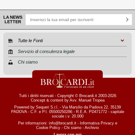
LA NEWS
LETTER
Tutte le Fonti
Servizio di consulenza legale
Chi siamo
Tutti i diritti riservati - Copyright © Brocardi.it 2003-2026
Concept & content by
Avv. Manuel Tropea
Powered by Sequeri S.r.l. - Via Marsilio da Padova 22, 35139
PADOVA - C.F. e P.I. 05500250286 - R.E.A. PD471772 - capitale
sociale i.v. 20.000
Per informazioni:
info@brocardi.it
-
Informativa Privacy
e
Cookie Policy
-
Chi siamo
-
Archivio
Lavora con noi