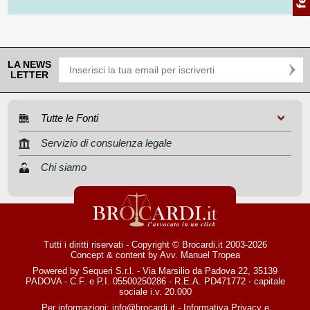
LA NEWS
LETTER
Tutte le Fonti
Servizio di consulenza legale
Chi siamo
Tutti i diritti riservati - Copyright © Brocardi.it 2003-2026
Concept & content by
Avv. Manuel Tropea
Powered by Sequeri S.r.l. - Via Marsilio da Padova 22, 35139
PADOVA - C.F. e P.I. 05500250286 - R.E.A. PD471772 - capitale
sociale i.v. 20.000
Per informazioni:
info@brocardi.it
-
Informativa Privacy
e