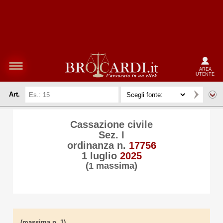
AREA
UTENTE
Art.
Cassazione civile
Sez. I
ordinanza n.
17756
1 luglio
2025
(1 massima)
(massima n. 1)