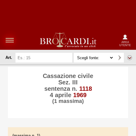
AREA
UTENTE
Art.
Cassazione civile
Sez. III
sentenza n.
1118
4 aprile
1969
(1 massima)
(massima n. 1)