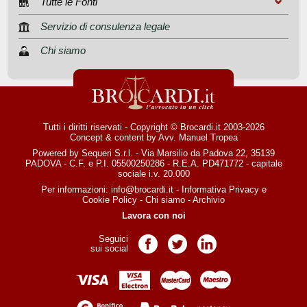
Tutte le Fonti
Servizio di consulenza legale
Chi siamo
Tutti i diritti riservati - Copyright © Brocardi.it 2003-2026
Concept & content by
Avv. Manuel Tropea
Powered by Sequeri S.r.l. - Via Marsilio da Padova 22, 35139
PADOVA - C.F. e P.I. 05500250286 - R.E.A. PD471772 - capitale
sociale i.v. 20.000
Per informazioni:
info@brocardi.it
-
Informativa Privacy
e
Cookie Policy
-
Chi siamo
-
Archivio
Lavora con noi
Seguici
Pagina Facebook
Pagina Twitter
Pagina LinkedIn
sui social