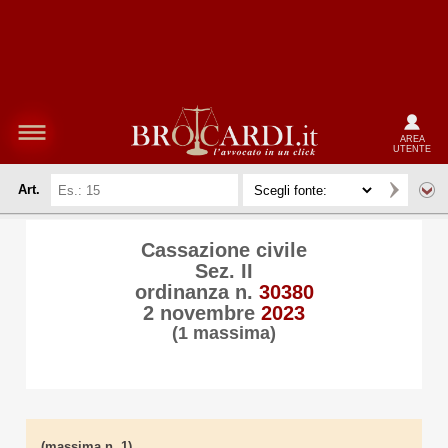
AREA
UTENTE
Art.
Cassazione civile
Sez. II
ordinanza n.
30380
2 novembre
2023
(1 massima)
(massima n. 1)