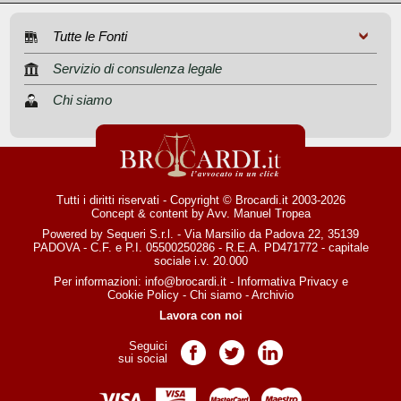
Tutte le Fonti
Servizio di consulenza legale
Chi siamo
Tutti i diritti riservati - Copyright © Brocardi.it 2003-2026
Concept & content by
Avv. Manuel Tropea
Powered by Sequeri S.r.l. - Via Marsilio da Padova 22, 35139
PADOVA - C.F. e P.I. 05500250286 - R.E.A. PD471772 - capitale
sociale i.v. 20.000
Per informazioni:
info@brocardi.it
-
Informativa Privacy
e
Cookie Policy
-
Chi siamo
-
Archivio
Lavora con noi
Seguici
Pagina Facebook
Pagina Twitter
Pagina LinkedIn
sui social