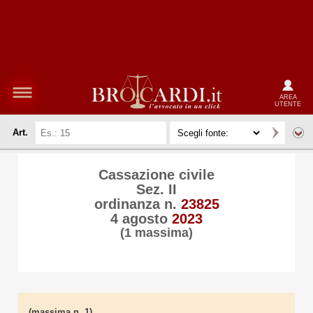
AREA
UTENTE
Art.
Cassazione civile
Sez. II
ordinanza n.
23825
4 agosto
2023
(1 massima)
(massima n. 1)