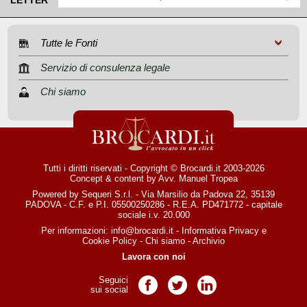
LETTER
Tutte le Fonti
Servizio di consulenza legale
Chi siamo
Tutti i diritti riservati - Copyright © Brocardi.it 2003-2026
Concept & content by
Avv. Manuel Tropea
Powered by Sequeri S.r.l. - Via Marsilio da Padova 22, 35139
PADOVA - C.F. e P.I. 05500250286 - R.E.A. PD471772 - capitale
sociale i.v. 20.000
Per informazioni:
info@brocardi.it
-
Informativa Privacy
e
Cookie Policy
-
Chi siamo
-
Archivio
Lavora con noi
Seguici
Pagina Facebook
Pagina Twitter
Pagina LinkedIn
sui social