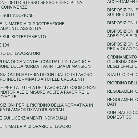
ACCERTAMENTO
NE DELLO STESSO SESSO E DISCIPLINA
 CONVIVENZE
DISPOSIZIONI 
SUL REDDITO
 SULL'ADOZIONE
DISPOSIZIONI 
 IN MATERIA DI PROCREAZIONE
ALMENTE ASSISTITA
DISPOSIZIONI 
ADESIONE E DI
E SUL BIOTESTAMENTO
DISPOSIZIONI 
 104
PER VIOLAZION
TO DEI LAVORATORI
ORDINAMENTO D
PLINA ORGANICA DEI CONTRATTI DI LAVORO E
GIURISDIZIONE
IONE DELLA NORMATIVA IN TEMA DI MANSIONI
DEGLI UFFICI 
SIZIONI IN MATERIA DI CONTRATTO DI LAVORO
STATUTO DEL 
PO INDETERMINATO A TUTELE CRESCENTI
RIORDINO DELL
E PER LA TUTELA DEL LAVORO AUTONOMO NON
REGOLAMENTO 
NDITORIALE E MISURE VOLTE A FAVORIRE IL
O AGILE
REGOLAMENTO 
DATI
SIZIONI PER IL RIORDINO DELLA NORMATIVA IN
IA DI AMMORTIZZATORI SOCIALI
CONTRATTO CO
DOMESTICO
 SUI LICENZIAMENTI INDIVIDUALI
 IN MATERIA DI ORARIO DI LAVORO