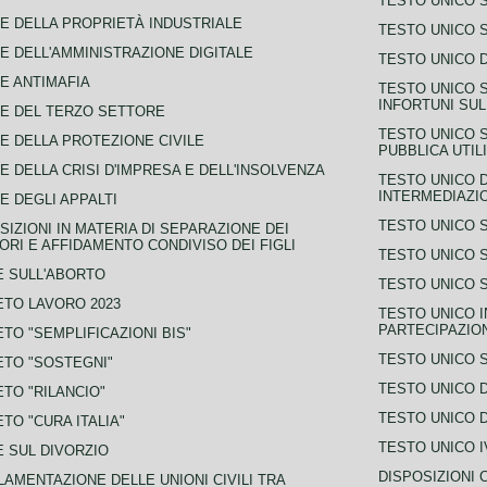
TESTO UNICO 
E DELLA PROPRIETÀ INDUSTRIALE
TESTO UNICO 
E DELL'AMMINISTRAZIONE DIGITALE
TESTO UNICO D
E ANTIMAFIA
TESTO UNICO 
INFORTUNI SU
E DEL TERZO SETTORE
TESTO UNICO 
E DELLA PROTEZIONE CIVILE
PUBBLICA UTIL
E DELLA CRISI D'IMPRESA E DELL'INSOLVENZA
TESTO UNICO D
INTERMEDIAZIO
E DEGLI APPALTI
TESTO UNICO 
SIZIONI IN MATERIA DI SEPARAZIONE DEI
ORI E AFFIDAMENTO CONDIVISO DEI FIGLI
TESTO UNICO 
 SULL'ABORTO
TESTO UNICO S
TO LAVORO 2023
TESTO UNICO I
PARTECIPAZIO
TO "SEMPLIFICAZIONI BIS"
TESTO UNICO 
TO "SOSTEGNI"
TESTO UNICO D
TO "RILANCIO"
TESTO UNICO D
TO "CURA ITALIA"
TESTO UNICO I
 SUL DIVORZIO
DISPOSIZIONI 
AMENTAZIONE DELLE UNIONI CIVILI TRA