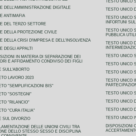
TESTO UNICO 
E DELL'AMMINISTRAZIONE DIGITALE
TESTO UNICO D
E ANTIMAFIA
TESTO UNICO 
INFORTUNI SU
E DEL TERZO SETTORE
TESTO UNICO 
E DELLA PROTEZIONE CIVILE
PUBBLICA UTIL
E DELLA CRISI D'IMPRESA E DELL'INSOLVENZA
TESTO UNICO D
INTERMEDIAZIO
E DEGLI APPALTI
TESTO UNICO 
SIZIONI IN MATERIA DI SEPARAZIONE DEI
ORI E AFFIDAMENTO CONDIVISO DEI FIGLI
TESTO UNICO 
 SULL'ABORTO
TESTO UNICO S
TO LAVORO 2023
TESTO UNICO I
PARTECIPAZIO
TO "SEMPLIFICAZIONI BIS"
TESTO UNICO 
TO "SOSTEGNI"
TESTO UNICO D
TO "RILANCIO"
TESTO UNICO D
TO "CURA ITALIA"
TESTO UNICO I
 SUL DIVORZIO
DISPOSIZIONI 
AMENTAZIONE DELLE UNIONI CIVILI TRA
ACCERTAMENTO
NE DELLO STESSO SESSO E DISCIPLINA
 CONVIVENZE