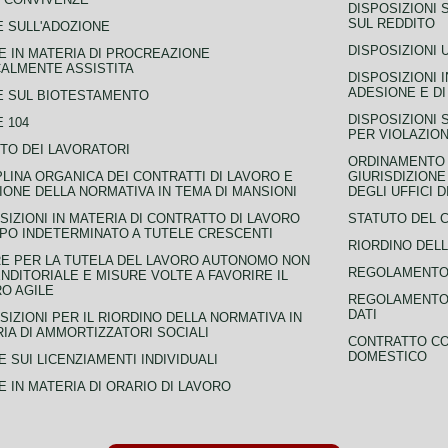
DISPOSIZIONI 
SUL REDDITO
 SULL'ADOZIONE
DISPOSIZIONI 
 IN MATERIA DI PROCREAZIONE
ALMENTE ASSISTITA
DISPOSIZIONI 
ADESIONE E DI
E SUL BIOTESTAMENTO
DISPOSIZIONI 
 104
PER VIOLAZION
TO DEI LAVORATORI
ORDINAMENTO D
PLINA ORGANICA DEI CONTRATTI DI LAVORO E
GIURISDIZIONE
IONE DELLA NORMATIVA IN TEMA DI MANSIONI
DEGLI UFFICI 
SIZIONI IN MATERIA DI CONTRATTO DI LAVORO
STATUTO DEL 
PO INDETERMINATO A TUTELE CRESCENTI
RIORDINO DELL
E PER LA TUTELA DEL LAVORO AUTONOMO NON
REGOLAMENTO 
NDITORIALE E MISURE VOLTE A FAVORIRE IL
O AGILE
REGOLAMENTO 
DATI
SIZIONI PER IL RIORDINO DELLA NORMATIVA IN
IA DI AMMORTIZZATORI SOCIALI
CONTRATTO CO
DOMESTICO
 SUI LICENZIAMENTI INDIVIDUALI
 IN MATERIA DI ORARIO DI LAVORO