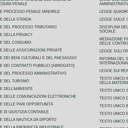
EDURA PENALE
AMMINISTRATI
E PROCESSO PENALE MINORILE
LEGGE QUADRO
E DELLA STRADA
LEGGE SULLE 
E DEL PROCESSO TRIBUTARIO
DISCIPLINA DE
SOCIALE
E DELLA PRIVACY
MEDIAZIONE FI
CE DEL CONSUMO
DELLE CONTROV
E DELLE ASSICURAZIONI PRIVATE
LEGGE SULL'O
E DEI BENI CULTURALI E DEL PAESAGGIO
RIFORMA DEL S
INTERNAZIONA
E DEI CONTRATTI PUBBLICI [ABROGATO]
LEGGE SUI REA
E DEL PROCESSO AMMINISTRATIVO
TESTO UNICO I
E DEL TURISMO
DELLA MATERNI
E DELL'AMBIENTE
TESTO UNICO 
E DELLE COMUNICAZIONI ELETTRONICHE
TESTO UNICO D
E DELLE PARI OPPORTUNITÀ
TESTO UNICO 
E DI GIUSTIZIA CONTABILE
TESTO UNICO E
E DELLA NAUTICA DA DIPORTO
TESTO UNICO 
E DELLA PROPRIETÀ INDUSTRIALE