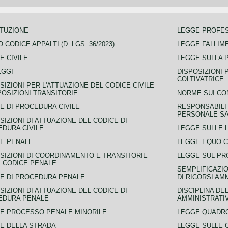
TUZIONE
LEGGE PROFE
 CODICE APPALTI (D. LGS. 36/2023)
LEGGE FALLIM
E CIVILE
LEGGE SULLA 
EGGI
DISPOSIZIONI 
COLTIVATRICE
SIZIONI PER L'ATTUAZIONE DEL CODICE CIVILE
POSIZIONI TRANSITORIE
NORME SUI CO
E DI PROCEDURA CIVILE
RESPONSABILI
PERSONALE SA
SIZIONI DI ATTUAZIONE DEL CODICE DI
DURA CIVILE
LEGGE SULLE L
E PENALE
LEGGE EQUO 
SIZIONI DI COORDINAMENTO E TRANSITORIE
LEGGE SUL PR
L CODICE PENALE
SEMPLIFICAZIO
E DI PROCEDURA PENALE
DI RICORSI AM
SIZIONI DI ATTUAZIONE DEL CODICE DI
DISCIPLINA DE
EDURA PENALE
AMMINISTRATI
E PROCESSO PENALE MINORILE
LEGGE QUADRO
E DELLA STRADA
LEGGE SULLE 