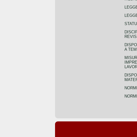
LEGG
LEGGE
STATU
DISCI
REVIS
DISPO
A TEM
MISUR
IMPRE
LAVOR
DISPO
MATER
NORME
NORME