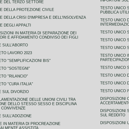
INFORTUNI SU
E DEL TERZO SETTORE
TESTO UNICO 
E DELLA PROTEZIONE CIVILE
PUBBLICA UTIL
E DELLA CRISI D'IMPRESA E DELL'INSOLVENZA
TESTO UNICO D
INTERMEDIAZIO
E DEGLI APPALTI
TESTO UNICO 
SIZIONI IN MATERIA DI SEPARAZIONE DEI
ORI E AFFIDAMENTO CONDIVISO DEI FIGLI
TESTO UNICO 
 SULL'ABORTO
TESTO UNICO S
TO LAVORO 2023
TESTO UNICO I
PARTECIPAZIO
TO "SEMPLIFICAZIONI BIS"
TESTO UNICO 
TO "SOSTEGNI"
TESTO UNICO D
TO "RILANCIO"
TESTO UNICO D
TO "CURA ITALIA"
TESTO UNICO I
 SUL DIVORZIO
DISPOSIZIONI 
AMENTAZIONE DELLE UNIONI CIVILI TRA
ACCERTAMENTO
NE DELLO STESSO SESSO E DISCIPLINA
 CONVIVENZE
DISPOSIZIONI 
SUL REDDITO
 SULL'ADOZIONE
DISPOSIZIONI 
 IN MATERIA DI PROCREAZIONE
ALMENTE ASSISTITA