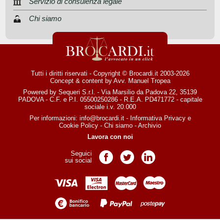
Servizio di consulenza legale
Chi siamo
Tutti i diritti riservati - Copyright © Brocardi.it 2003-2026
Concept & content by
Avv. Manuel Tropea
Powered by Sequeri S.r.l. - Via Marsilio da Padova 22, 35139
PADOVA - C.F. e P.I. 05500250286 - R.E.A. PD471772 - capitale
sociale i.v. 20.000
Per informazioni:
info@brocardi.it
-
Informativa Privacy
e
Cookie Policy
-
Chi siamo
-
Archivio
Lavora con noi
Seguici
Pagina Facebook
Pagina Twitter
Pagina LinkedIn
sui social