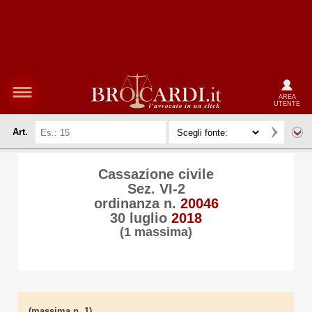
AREA
UTENTE
Art.
Cassazione civile
Sez. VI-2
ordinanza n.
20046
30 luglio
2018
(1 massima)
(massima n. 1)