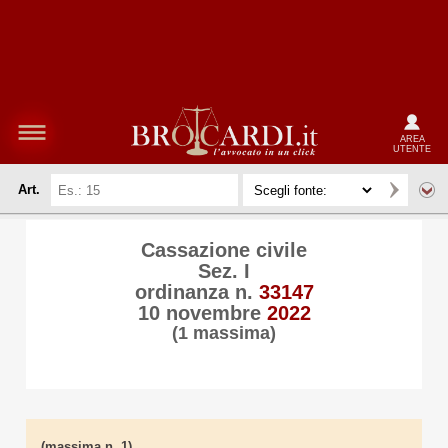
AREA
UTENTE
Art.
Cassazione civile
Sez. I
ordinanza n.
33147
10 novembre
2022
(1 massima)
(massima n. 1)