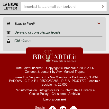
LA NEWS
LETTER
Tutte le Fonti
Servizio di consulenza legale
Chi siamo
Tutti i diritti riservati - Copyright © Brocardi.it 2003-2026
Concept & content by
Avv. Manuel Tropea
Powered by Sequeri S.r.l. - Via Marsilio da Padova 22, 35139
PADOVA - C.F. e P.I. 05500250286 - R.E.A. PD471772 - capitale
sociale i.v. 20.000
Per informazioni:
info@brocardi.it
-
Informativa Privacy
e
Cookie Policy
-
Chi siamo
-
Archivio
Lavora con noi
Seguici
Pagina Facebook
Pagina Twitter
Pagina LinkedIn