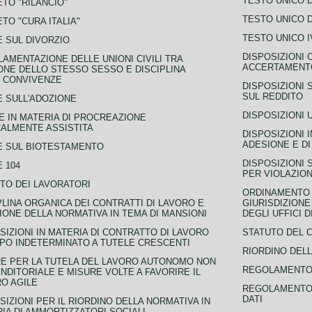
TESTO UNICO D
TO "RILANCIO"
TESTO UNICO D
TO "CURA ITALIA"
TESTO UNICO I
 SUL DIVORZIO
DISPOSIZIONI 
AMENTAZIONE DELLE UNIONI CIVILI TRA
ACCERTAMENTO
NE DELLO STESSO SESSO E DISCIPLINA
 CONVIVENZE
DISPOSIZIONI 
SUL REDDITO
 SULL'ADOZIONE
DISPOSIZIONI 
 IN MATERIA DI PROCREAZIONE
ALMENTE ASSISTITA
DISPOSIZIONI 
ADESIONE E DI
E SUL BIOTESTAMENTO
DISPOSIZIONI 
 104
PER VIOLAZION
TO DEI LAVORATORI
ORDINAMENTO D
PLINA ORGANICA DEI CONTRATTI DI LAVORO E
GIURISDIZIONE
IONE DELLA NORMATIVA IN TEMA DI MANSIONI
DEGLI UFFICI 
SIZIONI IN MATERIA DI CONTRATTO DI LAVORO
STATUTO DEL 
PO INDETERMINATO A TUTELE CRESCENTI
RIORDINO DELL
E PER LA TUTELA DEL LAVORO AUTONOMO NON
REGOLAMENTO 
NDITORIALE E MISURE VOLTE A FAVORIRE IL
O AGILE
REGOLAMENTO 
DATI
SIZIONI PER IL RIORDINO DELLA NORMATIVA IN
IA DI AMMORTIZZATORI SOCIALI