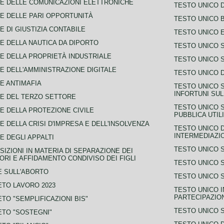
E DELLE COMUNICAZIONI ELETTRONICHE
TESTO UNICO D
E DELLE PARI OPPORTUNITÀ
TESTO UNICO 
E DI GIUSTIZIA CONTABILE
TESTO UNICO E
E DELLA NAUTICA DA DIPORTO
TESTO UNICO 
E DELLA PROPRIETÀ INDUSTRIALE
TESTO UNICO 
E DELL'AMMINISTRAZIONE DIGITALE
TESTO UNICO D
E ANTIMAFIA
TESTO UNICO 
INFORTUNI SU
E DEL TERZO SETTORE
TESTO UNICO 
E DELLA PROTEZIONE CIVILE
PUBBLICA UTIL
E DELLA CRISI D'IMPRESA E DELL'INSOLVENZA
TESTO UNICO D
INTERMEDIAZIO
E DEGLI APPALTI
TESTO UNICO 
SIZIONI IN MATERIA DI SEPARAZIONE DEI
ORI E AFFIDAMENTO CONDIVISO DEI FIGLI
TESTO UNICO 
 SULL'ABORTO
TESTO UNICO S
TO LAVORO 2023
TESTO UNICO I
PARTECIPAZIO
TO "SEMPLIFICAZIONI BIS"
TESTO UNICO 
TO "SOSTEGNI"