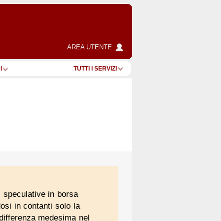
AREA UTENTE
I
TUTTI I SERVIZI
i speculative in borsa
si in contanti solo la
la differenza medesima nel