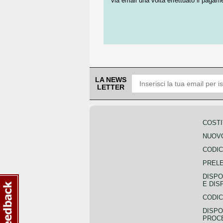
via email una volta effettuato il pagam
LA NEWS
LETTER
COSTI
NUOVO
CODIC
PREL
DISPO
E DIS
CODIC
DISPO
PROCE