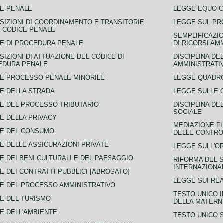
E PENALE
LEGGE EQUO 
SIZIONI DI COORDINAMENTO E TRANSITORIE
LEGGE SUL PR
L CODICE PENALE
SEMPLIFICAZIO
E DI PROCEDURA PENALE
DI RICORSI AM
SIZIONI DI ATTUAZIONE DEL CODICE DI
DISCIPLINA DE
EDURA PENALE
AMMINISTRATI
E PROCESSO PENALE MINORILE
LEGGE QUADRO
E DELLA STRADA
LEGGE SULLE 
E DEL PROCESSO TRIBUTARIO
DISCIPLINA DE
SOCIALE
E DELLA PRIVACY
MEDIAZIONE FI
CE DEL CONSUMO
DELLE CONTROV
E DELLE ASSICURAZIONI PRIVATE
LEGGE SULL'O
E DEI BENI CULTURALI E DEL PAESAGGIO
RIFORMA DEL S
INTERNAZIONA
E DEI CONTRATTI PUBBLICI [ABROGATO]
LEGGE SUI REA
E DEL PROCESSO AMMINISTRATIVO
TESTO UNICO I
E DEL TURISMO
DELLA MATERNI
E DELL'AMBIENTE
TESTO UNICO 