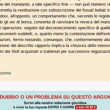
e del mandante, a tale specifico fine — non può ritenersi re
metta la restituzione con sottoscrizione dei fissati bollati inv
dosi, all'opposto, un comportamento che, secondo le regole
o gli usi di borsa, consenta di ravvisare la revoca del man
ori operazioni, seguito dal disconoscimento specifico di quell
ocumenti suddetti, o, quanto meno la contestazione dell'est
tazioni, fermo restando, comunque, che, conformemente alla 
azione del descritto rapporto implica la chiusura dello stes
dei titoli acquistati o trattenuti per successiva negoziazi
ozione
 DUBBIO O UN PROBLEMA SU QUESTO ARG
Scrivi alla nostra redazione giuridica
e ricevi la tua risposta
ENTRO 5 GIORNI
a soli 29,90 €