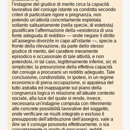
l'indagine del giudice di merito circa la capacità
lavorativa del coniuge istante va condotta secondo
criteri di particolare rigore e pregnanza, non
potendo un'attività concretamente espletata
soltanto saltuariamente (nella specie, di estetista)
giustificare l'affermazione della «esistenza di una
fonte adeguata di reddito» — onde negare il diritto
all'assegno divorzile in capo all'istante —, specie a
fronte della rilevazione, da parte dello stesso
giudice di merito, del carattere meramente
episodico e occasionale di tale attività, e non
potendosi, in tal caso, legittimamente inferire, sic et
simpliciter, la presunzione della effettiva capacità
del coniuge a procurarsi un reddito adeguato. Tale
conclusione, condivisibile, in ipotesi, in un regime
economico di piena occupazione, si appalesa del
tutto astratta ed inappagante sul piano della
congruenza logica in relazione all'attuale contesto
sociale, alla luce del quale si rende, invece,
necessaria un'indagine compiuta con riferimento
alle concrete possibilità lavorative del soggetto,
onde verificare se risulti integrato o escluso il
presupposto dell'attribuzione dell'assegno, vale a
dire se il coniuge possieda effettivamente, o sia
concretamente in grado di procurarsi, redditi