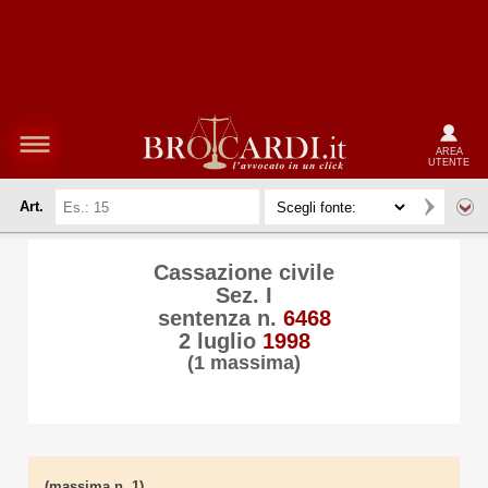
AREA
UTENTE
Art.
Cassazione civile
Sez. I
sentenza n.
6468
2 luglio
1998
(1 massima)
(massima n. 1)