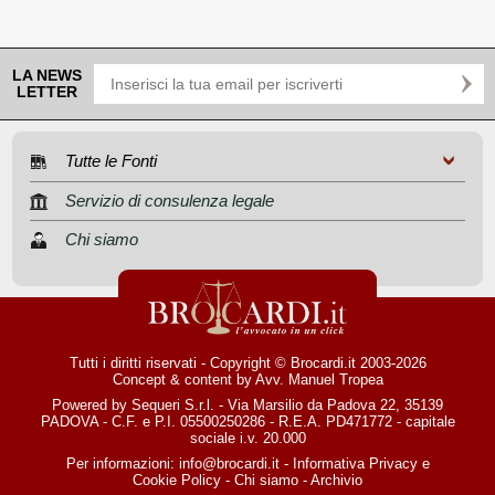
LA NEWS
LETTER
Tutte le Fonti
Servizio di consulenza legale
Chi siamo
Tutti i diritti riservati - Copyright © Brocardi.it 2003-2026
Concept & content by
Avv. Manuel Tropea
Powered by Sequeri S.r.l. - Via Marsilio da Padova 22, 35139
PADOVA - C.F. e P.I. 05500250286 - R.E.A. PD471772 - capitale
sociale i.v. 20.000
Per informazioni:
info@brocardi.it
-
Informativa Privacy
e
Cookie Policy
-
Chi siamo
-
Archivio