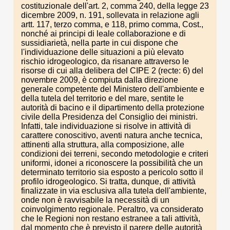
costituzionale dell'art. 2, comma 240, della legge 23
dicembre 2009, n. 191, sollevata in relazione agli
artt. 117, terzo comma, e 118, primo comma, Cost.,
nonché ai principi di leale collaborazione e di
sussidiarietà, nella parte in cui dispone che
l'individuazione delle situazioni a più elevato
rischio idrogeologico, da risanare attraverso le
risorse di cui alla delibera del CIPE 2 (recte: 6) del
novembre 2009, è compiuta dalla direzione
generale competente del Ministero dell'ambiente e
della tutela del territorio e del mare, sentite le
autorità di bacino e il dipartimento della protezione
civile della Presidenza del Consiglio dei ministri.
Infatti, tale individuazione si risolve in attività di
carattere conoscitivo, aventi natura anche tecnica,
attinenti alla struttura, alla composizione, alle
condizioni dei terreni, secondo metodologie e criteri
uniformi, idonei a riconoscere la possibilità che un
determinato territorio sia esposto a pericolo sotto il
profilo idrogeologico. Si tratta, dunque, di attività
finalizzate in via esclusiva alla tutela dell'ambiente,
onde non è ravvisabile la necessità di un
coinvolgimento regionale. Peraltro, va considerato
che le Regioni non restano estranee a tali attività,
dal momento che è previsto il parere delle autorità