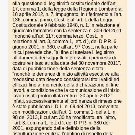
alla questione di legittimità costituzionale dell'art.
17, comma 1, della legge della Regione Lombardia
18 aprile 2012, n. 7, impugnato, in riferimento all'art.
136, comma primo, Cost. e all'art. 1 della Legge
Costituzionale 9 febbraio 1948, n. 1, in relazione al
giudicato formatosi con la sentenza n. 309 del 2011
; nonché all'art. 117, comma terzo, Cost., in
relazione all'art. 3, comma 1, lett. d ), del D.P.R. 6
giugno 2001, n. 380, e all'art. 97 Cost., nella parte
in cui prevede che, "al fine di tutelare il legittimo
affidamento dei soggetti interessati, i permessi di
costruire rilasciati alla data del 30 novembre 2011",
data di pubblicazione della sentenza citata,
"nonché le denunce di inizio attività esecutive alla
medesima data devono considerarsi titoli validi ed
efficaci fino al momento della dichiarazione di fine
lavori, a condizione che la comunicazione di inizio
lavori risulti protocollata entro il 30 aprile 2012".
Infatti, successivamente all'ordinanza di rimessione
è stato pubblicato il D.L. n. 69 del 2013, convertito,
con modificazioni, dall'art. 1, comma 1, della L. n.
98 del 2013, il cui art. 30 ha modificato, tra l'altro,
l'art. 3, comma 1, lett. d ), del D.P.R. n. 380 del
2001, espungendo dalla definizione della
ristrutturazione edilizia l'obbligo di rispetto della