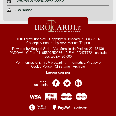
Servizio di consulenza legale
Chi siamo
Tutti i diritti riservati - Copyright © Brocardi.it 2003-2026
Concept & content by
Avv. Manuel Tropea
Powered by Sequeri S.r.l. - Via Marsilio da Padova 22, 35139
PADOVA - C.F. e P.I. 05500250286 - R.E.A. PD471772 - capitale
sociale i.v. 20.000
Per informazioni:
info@brocardi.it
-
Informativa Privacy
e
Cookie Policy
-
Chi siamo
-
Archivio
Lavora con noi
Seguici
Pagina Facebook
Pagina Twitter
Pagina LinkedIn
sui social