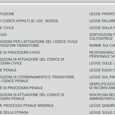
TUZIONE
LEGGE PROFE
 CODICE APPALTI (D. LGS. 36/2023)
LEGGE FALLIM
E CIVILE
LEGGE SULLA 
EGGI
DISPOSIZIONI 
COLTIVATRICE
SIZIONI PER L'ATTUAZIONE DEL CODICE CIVILE
POSIZIONI TRANSITORIE
NORME SUI CO
E DI PROCEDURA CIVILE
RESPONSABILI
PERSONALE SA
SIZIONI DI ATTUAZIONE DEL CODICE DI
DURA CIVILE
LEGGE SULLE L
E PENALE
LEGGE EQUO 
SIZIONI DI COORDINAMENTO E TRANSITORIE
LEGGE SUL PR
L CODICE PENALE
SEMPLIFICAZIO
E DI PROCEDURA PENALE
DI RICORSI AM
SIZIONI DI ATTUAZIONE DEL CODICE DI
DISCIPLINA DE
EDURA PENALE
AMMINISTRATI
E PROCESSO PENALE MINORILE
LEGGE QUADRO
E DELLA STRADA
LEGGE SULLE 