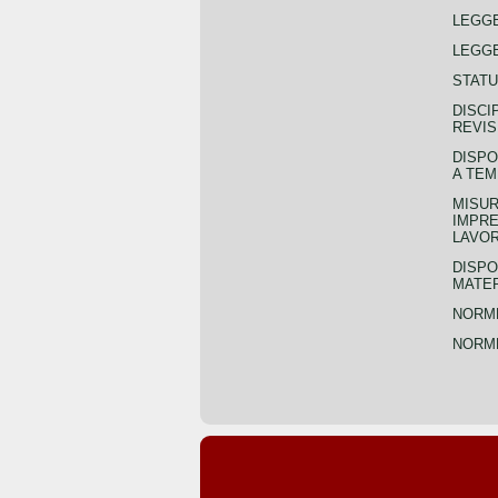
LEGG
LEGGE
STATU
DISCI
REVIS
DISPO
A TEM
MISUR
IMPRE
LAVOR
DISPO
MATER
NORME
NORME