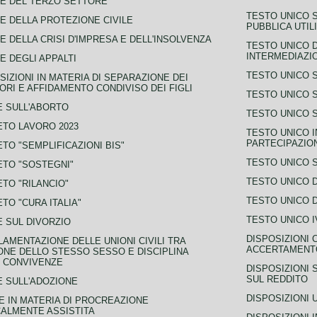
E DEL TERZO SETTORE
TESTO UNICO 
E DELLA PROTEZIONE CIVILE
PUBBLICA UTIL
E DELLA CRISI D'IMPRESA E DELL'INSOLVENZA
TESTO UNICO D
INTERMEDIAZIO
E DEGLI APPALTI
TESTO UNICO 
SIZIONI IN MATERIA DI SEPARAZIONE DEI
ORI E AFFIDAMENTO CONDIVISO DEI FIGLI
TESTO UNICO 
 SULL'ABORTO
TESTO UNICO S
TO LAVORO 2023
TESTO UNICO I
PARTECIPAZIO
TO "SEMPLIFICAZIONI BIS"
TESTO UNICO 
TO "SOSTEGNI"
TESTO UNICO D
TO "RILANCIO"
TESTO UNICO D
TO "CURA ITALIA"
TESTO UNICO I
 SUL DIVORZIO
DISPOSIZIONI 
AMENTAZIONE DELLE UNIONI CIVILI TRA
ACCERTAMENTO
NE DELLO STESSO SESSO E DISCIPLINA
 CONVIVENZE
DISPOSIZIONI 
SUL REDDITO
 SULL'ADOZIONE
DISPOSIZIONI 
 IN MATERIA DI PROCREAZIONE
ALMENTE ASSISTITA