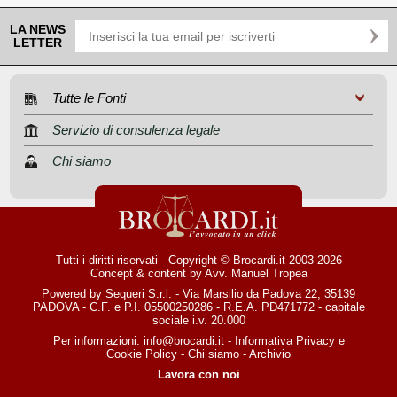
LA NEWS
LETTER
Tutte le Fonti
Servizio di consulenza legale
Chi siamo
Tutti i diritti riservati - Copyright © Brocardi.it 2003-2026
Concept & content by
Avv. Manuel Tropea
Powered by Sequeri S.r.l. - Via Marsilio da Padova 22, 35139
PADOVA - C.F. e P.I. 05500250286 - R.E.A. PD471772 - capitale
sociale i.v. 20.000
Per informazioni:
info@brocardi.it
-
Informativa Privacy
e
Cookie Policy
-
Chi siamo
-
Archivio
Lavora con noi