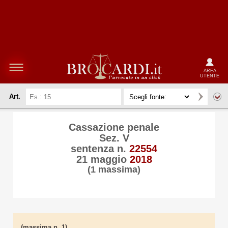
AREA
UTENTE
Art.
Cassazione penale
Sez. V
sentenza n.
22554
21 maggio
2018
(1 massima)
(massima n. 1)