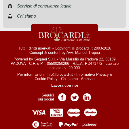
Servizio di consulenza legale
Chi siamo
Tutti i diritti riservati - Copyright © Brocardi.it 2003-2026
Concept & content by
Avv. Manuel Tropea
Powered by Sequeri S.r.l. - Via Marsilio da Padova 22, 35139
PADOVA - C.F. e P.I. 05500250286 - R.E.A. PD471772 - capitale
sociale i.v. 20.000
Per informazioni:
info@brocardi.it
-
Informativa Privacy
e
Cookie Policy
-
Chi siamo
-
Archivio
Lavora con noi
Seguici
Pagina Facebook
Pagina Twitter
Pagina LinkedIn
sui social