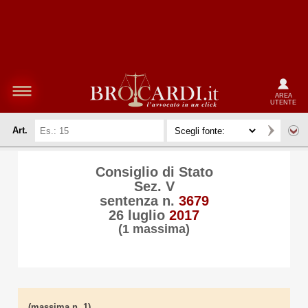
AREA
UTENTE
Art.
Consiglio di Stato
Sez. V
sentenza n.
3679
26 luglio
2017
(1 massima)
(massima n. 1)