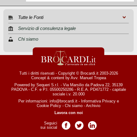
Tutte le Fonti
Servizio di consulenza legale
Chi siamo
Tutti i diritti riservati - Copyright © Brocardi.it 2003-2026
Concept & content by
Avv. Manuel Tropea
Powered by Sequeri S.r.l. - Via Marsilio da Padova 22, 35139
PADOVA - C.F. e P.I. 05500250286 - R.E.A. PD471772 - capitale
sociale i.v. 20.000
Per informazioni:
info@brocardi.it
-
Informativa Privacy
e
Cookie Policy
-
Chi siamo
-
Archivio
Lavora con noi
Seguici
Pagina Facebook
Pagina Twitter
Pagina LinkedIn
sui social