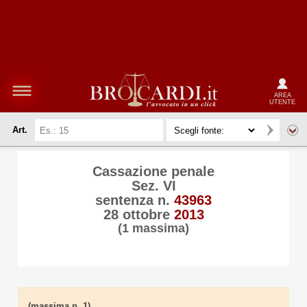
AREA
UTENTE
Art.
Cassazione penale
Sez. VI
sentenza n.
43963
28 ottobre
2013
(1 massima)
(massima n. 1)