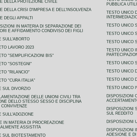
E DELLA PROTEZIONE CIVILE
PUBBLICA UTIL
E DELLA CRISI D'IMPRESA E DELL'INSOLVENZA
TESTO UNICO D
INTERMEDIAZIO
E DEGLI APPALTI
TESTO UNICO 
SIZIONI IN MATERIA DI SEPARAZIONE DEI
ORI E AFFIDAMENTO CONDIVISO DEI FIGLI
TESTO UNICO 
 SULL'ABORTO
TESTO UNICO S
TO LAVORO 2023
TESTO UNICO I
PARTECIPAZIO
TO "SEMPLIFICAZIONI BIS"
TESTO UNICO 
TO "SOSTEGNI"
TESTO UNICO D
TO "RILANCIO"
TESTO UNICO D
TO "CURA ITALIA"
TESTO UNICO I
 SUL DIVORZIO
DISPOSIZIONI 
AMENTAZIONE DELLE UNIONI CIVILI TRA
ACCERTAMENTO
NE DELLO STESSO SESSO E DISCIPLINA
 CONVIVENZE
DISPOSIZIONI 
SUL REDDITO
 SULL'ADOZIONE
DISPOSIZIONI 
 IN MATERIA DI PROCREAZIONE
ALMENTE ASSISTITA
DISPOSIZIONI 
ADESIONE E DI
E SUL BIOTESTAMENTO