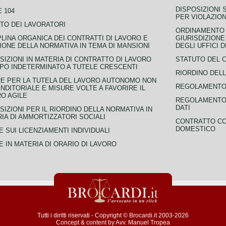
DISPOSIZIONI 
 104
PER VIOLAZION
TO DEI LAVORATORI
ORDINAMENTO D
PLINA ORGANICA DEI CONTRATTI DI LAVORO E
GIURISDIZIONE
IONE DELLA NORMATIVA IN TEMA DI MANSIONI
DEGLI UFFICI 
SIZIONI IN MATERIA DI CONTRATTO DI LAVORO
STATUTO DEL 
PO INDETERMINATO A TUTELE CRESCENTI
RIORDINO DELL
E PER LA TUTELA DEL LAVORO AUTONOMO NON
REGOLAMENTO 
NDITORIALE E MISURE VOLTE A FAVORIRE IL
O AGILE
REGOLAMENTO 
DATI
SIZIONI PER IL RIORDINO DELLA NORMATIVA IN
IA DI AMMORTIZZATORI SOCIALI
CONTRATTO CO
DOMESTICO
 SUI LICENZIAMENTI INDIVIDUALI
 IN MATERIA DI ORARIO DI LAVORO
Tutti i diritti riservati - Copyright © Brocardi.it 2003-2026
Concept & content by
Avv. Manuel Tropea