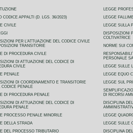
TUZIONE
LEGGE PROFE
 CODICE APPALTI (D. LGS. 36/2023)
LEGGE FALLIM
E CIVILE
LEGGE SULLA 
EGGI
DISPOSIZIONI 
COLTIVATRICE
SIZIONI PER L'ATTUAZIONE DEL CODICE CIVILE
POSIZIONI TRANSITORIE
NORME SUI CO
E DI PROCEDURA CIVILE
RESPONSABILI
PERSONALE SA
SIZIONI DI ATTUAZIONE DEL CODICE DI
DURA CIVILE
LEGGE SULLE L
E PENALE
LEGGE EQUO 
SIZIONI DI COORDINAMENTO E TRANSITORIE
LEGGE SUL PR
L CODICE PENALE
SEMPLIFICAZIO
E DI PROCEDURA PENALE
DI RICORSI AM
SIZIONI DI ATTUAZIONE DEL CODICE DI
DISCIPLINA DE
EDURA PENALE
AMMINISTRATI
E PROCESSO PENALE MINORILE
LEGGE QUADRO
E DELLA STRADA
LEGGE SULLE 
E DEL PROCESSO TRIBUTARIO
DISCIPLINA DE