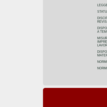
LEGGE
STATU
DISCI
REVIS
DISPO
A TEM
MISUR
IMPRE
LAVOR
DISPO
MATER
NORME
NORME