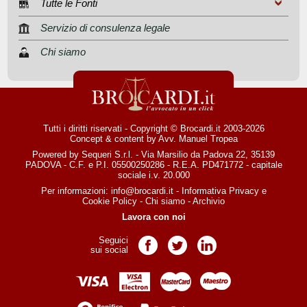
Tutte le Fonti
Servizio di consulenza legale
Chi siamo
Tutti i diritti riservati - Copyright © Brocardi.it 2003-2026
Concept & content by
Avv. Manuel Tropea
Powered by Sequeri S.r.l. - Via Marsilio da Padova 22, 35139
PADOVA - C.F. e P.I. 05500250286 - R.E.A. PD471772 - capitale
sociale i.v. 20.000
Per informazioni:
info@brocardi.it
-
Informativa Privacy
e
Cookie Policy
-
Chi siamo
-
Archivio
Lavora con noi
Seguici
Pagina Facebook
Pagina Twitter
Pagina LinkedIn
sui social