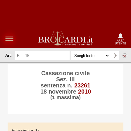
AREA
UTENTE
Art.
Cassazione civile
Sez. III
sentenza n.
23261
18 novembre
2010
(1 massima)
(massima n. 1)