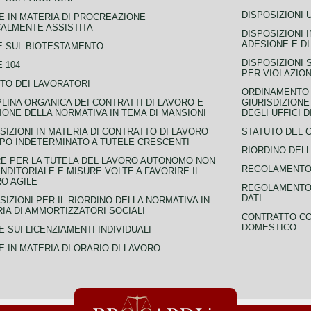
DISPOSIZIONI 
 IN MATERIA DI PROCREAZIONE
ALMENTE ASSISTITA
DISPOSIZIONI 
ADESIONE E DI
E SUL BIOTESTAMENTO
DISPOSIZIONI 
 104
PER VIOLAZION
TO DEI LAVORATORI
ORDINAMENTO D
PLINA ORGANICA DEI CONTRATTI DI LAVORO E
GIURISDIZIONE
IONE DELLA NORMATIVA IN TEMA DI MANSIONI
DEGLI UFFICI 
SIZIONI IN MATERIA DI CONTRATTO DI LAVORO
STATUTO DEL 
PO INDETERMINATO A TUTELE CRESCENTI
RIORDINO DELL
E PER LA TUTELA DEL LAVORO AUTONOMO NON
REGOLAMENTO 
NDITORIALE E MISURE VOLTE A FAVORIRE IL
O AGILE
REGOLAMENTO 
DATI
SIZIONI PER IL RIORDINO DELLA NORMATIVA IN
IA DI AMMORTIZZATORI SOCIALI
CONTRATTO CO
DOMESTICO
 SUI LICENZIAMENTI INDIVIDUALI
 IN MATERIA DI ORARIO DI LAVORO