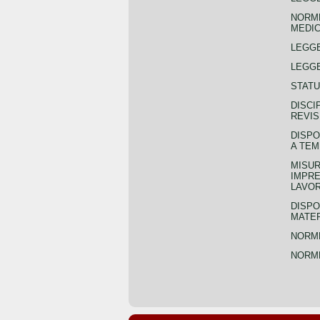
NORME
MEDIC
LEGG
LEGGE
STATU
DISCI
REVIS
DISPO
A TEM
MISUR
IMPRE
LAVOR
DISPO
MATER
NORME
NORME