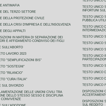
TESTO UNICO D
E ANTIMAFIA
TESTO UNICO 
INFORTUNI SU
E DEL TERZO SETTORE
TESTO UNICO 
E DELLA PROTEZIONE CIVILE
PUBBLICA UTIL
E DELLA CRISI D'IMPRESA E DELL'INSOLVENZA
TESTO UNICO D
INTERMEDIAZIO
E DEGLI APPALTI
TESTO UNICO 
SIZIONI IN MATERIA DI SEPARAZIONE DEI
ORI E AFFIDAMENTO CONDIVISO DEI FIGLI
TESTO UNICO 
 SULL'ABORTO
TESTO UNICO S
TO LAVORO 2023
TESTO UNICO I
PARTECIPAZIO
TO "SEMPLIFICAZIONI BIS"
TESTO UNICO 
TO "SOSTEGNI"
TESTO UNICO D
TO "RILANCIO"
TESTO UNICO D
TO "CURA ITALIA"
TESTO UNICO I
 SUL DIVORZIO
DISPOSIZIONI 
AMENTAZIONE DELLE UNIONI CIVILI TRA
ACCERTAMENTO
NE DELLO STESSO SESSO E DISCIPLINA
 CONVIVENZE
DISPOSIZIONI 
SUL REDDITO
 SULL'ADOZIONE