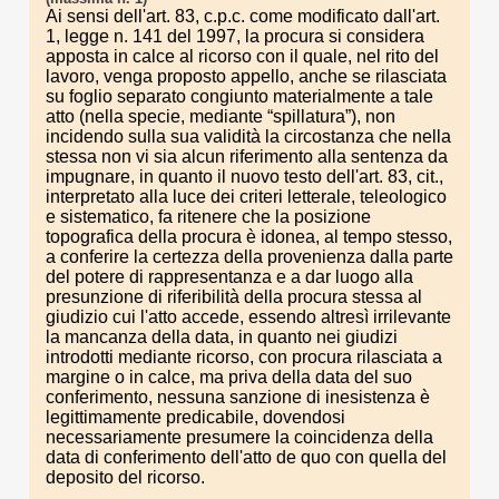
Ai sensi dell'art. 83, c.p.c. come modificato dall'art.
1, legge n. 141 del 1997, la procura si considera
apposta in calce al ricorso con il quale, nel rito del
lavoro, venga proposto appello, anche se rilasciata
su foglio separato congiunto materialmente a tale
atto (nella specie, mediante “spillatura”), non
incidendo sulla sua validità la circostanza che nella
stessa non vi sia alcun riferimento alla sentenza da
impugnare, in quanto il nuovo testo dell'art. 83, cit.,
interpretato alla luce dei criteri letterale, teleologico
e sistematico, fa ritenere che la posizione
topografica della procura è idonea, al tempo stesso,
a conferire la certezza della provenienza dalla parte
del potere di rappresentanza e a dar luogo alla
presunzione di riferibilità della procura stessa al
giudizio cui l'atto accede, essendo altresì irrilevante
la mancanza della data, in quanto nei giudizi
introdotti mediante ricorso, con procura rilasciata a
margine o in calce, ma priva della data del suo
conferimento, nessuna sanzione di inesistenza è
legittimamente predicabile, dovendosi
necessariamente presumere la coincidenza della
data di conferimento dell'atto de quo con quella del
deposito del ricorso.