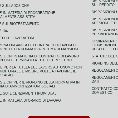
DISPOSIZIONI 
SUL REDDITO
 SULL'ADOZIONE
DISPOSIZIONI 
 IN MATERIA DI PROCREAZIONE
ALMENTE ASSISTITA
DISPOSIZIONI 
ADESIONE E DI
E SUL BIOTESTAMENTO
DISPOSIZIONI 
 104
PER VIOLAZION
TO DEI LAVORATORI
ORDINAMENTO D
PLINA ORGANICA DEI CONTRATTI DI LAVORO E
GIURISDIZIONE
IONE DELLA NORMATIVA IN TEMA DI MANSIONI
DEGLI UFFICI 
SIZIONI IN MATERIA DI CONTRATTO DI LAVORO
STATUTO DEL 
PO INDETERMINATO A TUTELE CRESCENTI
RIORDINO DELL
E PER LA TUTELA DEL LAVORO AUTONOMO NON
REGOLAMENTO 
NDITORIALE E MISURE VOLTE A FAVORIRE IL
O AGILE
REGOLAMENTO 
DATI
SIZIONI PER IL RIORDINO DELLA NORMATIVA IN
IA DI AMMORTIZZATORI SOCIALI
CONTRATTO CO
DOMESTICO
 SUI LICENZIAMENTI INDIVIDUALI
 IN MATERIA DI ORARIO DI LAVORO