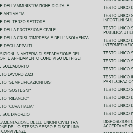
E DELL'AMMINISTRAZIONE DIGITALE
TESTO UNICO D
E ANTIMAFIA
TESTO UNICO 
INFORTUNI SU
E DEL TERZO SETTORE
TESTO UNICO 
E DELLA PROTEZIONE CIVILE
PUBBLICA UTIL
E DELLA CRISI D'IMPRESA E DELL'INSOLVENZA
TESTO UNICO D
INTERMEDIAZIO
E DEGLI APPALTI
TESTO UNICO 
SIZIONI IN MATERIA DI SEPARAZIONE DEI
ORI E AFFIDAMENTO CONDIVISO DEI FIGLI
TESTO UNICO 
 SULL'ABORTO
TESTO UNICO S
TO LAVORO 2023
TESTO UNICO I
PARTECIPAZIO
TO "SEMPLIFICAZIONI BIS"
TESTO UNICO 
TO "SOSTEGNI"
TESTO UNICO D
TO "RILANCIO"
TESTO UNICO D
TO "CURA ITALIA"
TESTO UNICO I
 SUL DIVORZIO
DISPOSIZIONI 
AMENTAZIONE DELLE UNIONI CIVILI TRA
ACCERTAMENTO
NE DELLO STESSO SESSO E DISCIPLINA
 CONVIVENZE