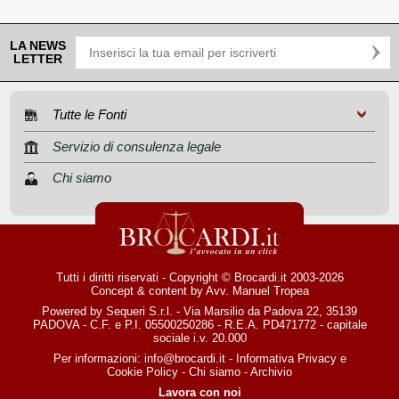
LA NEWS
LETTER
Tutte le Fonti
Servizio di consulenza legale
Chi siamo
Tutti i diritti riservati - Copyright © Brocardi.it 2003-2026
Concept & content by
Avv. Manuel Tropea
Powered by Sequeri S.r.l. - Via Marsilio da Padova 22, 35139
PADOVA - C.F. e P.I. 05500250286 - R.E.A. PD471772 - capitale
sociale i.v. 20.000
Per informazioni:
info@brocardi.it
-
Informativa Privacy
e
Cookie Policy
-
Chi siamo
-
Archivio
Lavora con noi