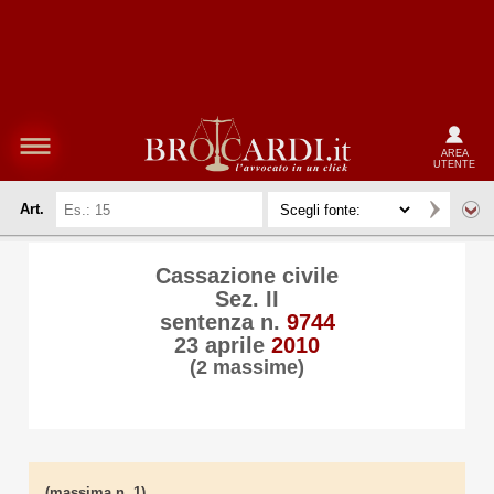
AREA
UTENTE
Art.
Cassazione civile
Sez. II
sentenza n.
9744
23 aprile
2010
(2 massime)
(massima n. 1)