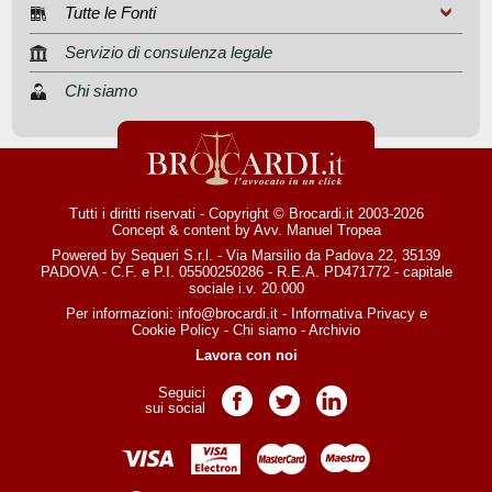
Tutte le Fonti
Servizio di consulenza legale
Chi siamo
Tutti i diritti riservati - Copyright © Brocardi.it 2003-2026
Concept & content by
Avv. Manuel Tropea
Powered by Sequeri S.r.l. - Via Marsilio da Padova 22, 35139
PADOVA - C.F. e P.I. 05500250286 - R.E.A. PD471772 - capitale
sociale i.v. 20.000
Per informazioni:
info@brocardi.it
-
Informativa Privacy
e
Cookie Policy
-
Chi siamo
-
Archivio
Lavora con noi
Seguici
Pagina Facebook
Pagina Twitter
Pagina LinkedIn
sui social