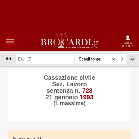
AREA
UTENTE
Art.
Cassazione civile
Sez. Lavoro
sentenza n.
728
21 gennaio
1993
(1 massima)
(massima n. 1)