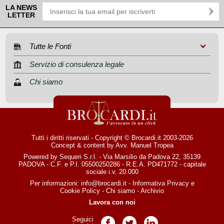
LA NEWS
LETTER
Tutte le Fonti
Servizio di consulenza legale
Chi siamo
Tutti i diritti riservati - Copyright © Brocardi.it 2003-2026
Concept & content by
Avv. Manuel Tropea
Powered by Sequeri S.r.l. - Via Marsilio da Padova 22, 35139
PADOVA - C.F. e P.I. 05500250286 - R.E.A. PD471772 - capitale
sociale i.v. 20.000
Per informazioni:
info@brocardi.it
-
Informativa Privacy
e
Cookie Policy
-
Chi siamo
-
Archivio
Lavora con noi
Seguici
Pagina Facebook
Pagina Twitter
Pagina LinkedIn