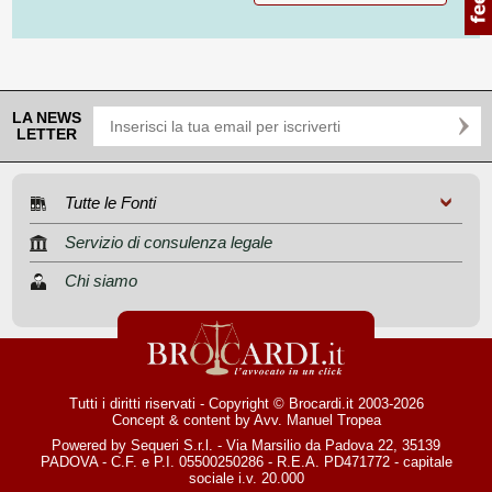
LA NEWS
LETTER
Tutte le Fonti
Servizio di consulenza legale
Chi siamo
Tutti i diritti riservati - Copyright © Brocardi.it 2003-2026
Concept & content by
Avv. Manuel Tropea
Powered by Sequeri S.r.l. - Via Marsilio da Padova 22, 35139
PADOVA - C.F. e P.I. 05500250286 - R.E.A. PD471772 - capitale
sociale i.v. 20.000