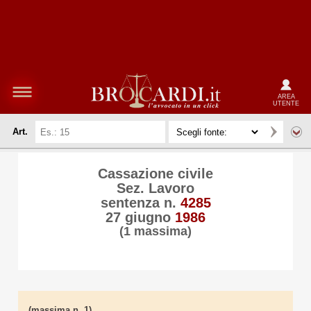
AREA
UTENTE
Art.
Cassazione civile
Sez. Lavoro
sentenza n.
4285
27 giugno
1986
(1 massima)
(massima n. 1)