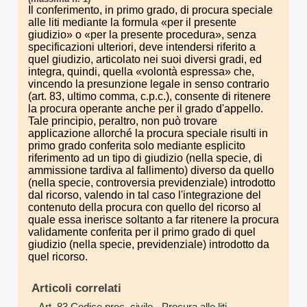
Il conferimento, in primo grado, di procura speciale
alle liti mediante la formula «per il presente
giudizio» o «per la presente procedura», senza
specificazioni ulteriori, deve intendersi riferito a
quel giudizio, articolato nei suoi diversi gradi, ed
integra, quindi, quella «volontà espressa» che,
vincendo la presunzione legale in senso contrario
(art. 83, ultimo comma, c.p.c.), consente di ritenere
la procura operante anche per il grado d'appello.
Tale principio, peraltro, non può trovare
applicazione allorché la procura speciale risulti in
primo grado conferita solo mediante esplicito
riferimento ad un tipo di giudizio (nella specie, di
ammissione tardiva al fallimento) diverso da quello
(nella specie, controversia previdenziale) introdotto
dal ricorso, valendo in tal caso l'integrazione del
contenuto della procura con quello del ricorso al
quale essa inerisce soltanto a far ritenere la procura
validamente conferita per il primo grado di quel
giudizio (nella specie, previdenziale) introdotto da
quel ricorso.
Articoli correlati
Art. 83 Codice proc. civile
- Procura alle liti