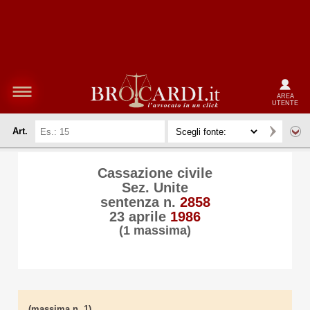
AREA
UTENTE
Art.
Cassazione civile
Sez. Unite
sentenza n.
2858
23 aprile
1986
(1 massima)
(massima n. 1)