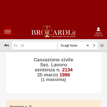
AREA
UTENTE
Art.
Cassazione civile
Sez. Lavoro
sentenza n.
2134
25 marzo
1986
(1 massima)
(massima n. 1)