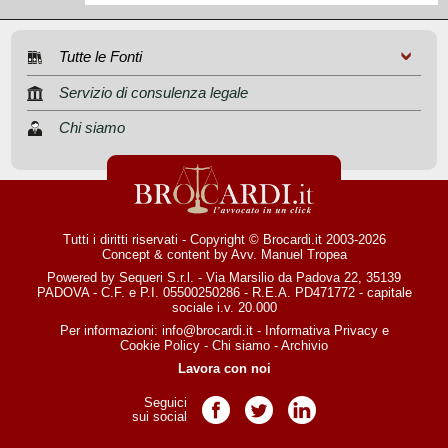
Tutte le Fonti
Servizio di consulenza legale
Chi siamo
Tutti i diritti riservati - Copyright © Brocardi.it 2003-2026
Concept & content by
Avv. Manuel Tropea
Powered by Sequeri S.r.l. - Via Marsilio da Padova 22, 35139
PADOVA - C.F. e P.I. 05500250286 - R.E.A. PD471772 - capitale
sociale i.v. 20.000
Per informazioni:
info@brocardi.it
-
Informativa Privacy
e
Cookie Policy
-
Chi siamo
-
Archivio
Lavora con noi
Seguici
Pagina Facebook
Pagina Twitter
Pagina LinkedIn
sui social