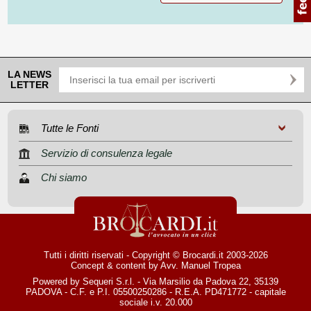
LA NEWS
LETTER
Tutte le Fonti
Servizio di consulenza legale
Chi siamo
Tutti i diritti riservati - Copyright © Brocardi.it 2003-2026
Concept & content by
Avv. Manuel Tropea
Powered by Sequeri S.r.l. - Via Marsilio da Padova 22, 35139
PADOVA - C.F. e P.I. 05500250286 - R.E.A. PD471772 - capitale
sociale i.v. 20.000