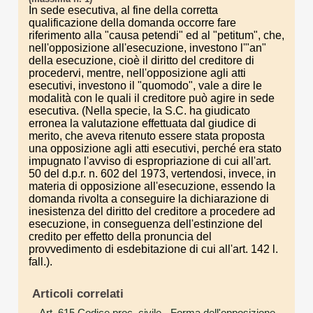
In sede esecutiva, al fine della corretta
qualificazione della domanda occorre fare
riferimento alla "causa petendi" ed al "petitum", che,
nell'opposizione all'esecuzione, investono l'"an"
della esecuzione, cioè il diritto del creditore di
procedervi, mentre, nell'opposizione agli atti
esecutivi, investono il "quomodo", vale a dire le
modalità con le quali il creditore può agire in sede
esecutiva. (Nella specie, la S.C. ha giudicato
erronea la valutazione effettuata dal giudice di
merito, che aveva ritenuto essere stata proposta
una opposizione agli atti esecutivi, perché era stato
impugnato l'avviso di espropriazione di cui all'art.
50 del d.p.r. n. 602 del 1973, vertendosi, invece, in
materia di opposizione all'esecuzione, essendo la
domanda rivolta a conseguire la dichiarazione di
inesistenza del diritto del creditore a procedere ad
esecuzione, in conseguenza dell'estinzione del
credito per effetto della pronuncia del
provvedimento di esdebitazione di cui all'art. 142 l.
fall.).
Articoli correlati
Art. 615 Codice proc. civile
- Forma dell'opposizione