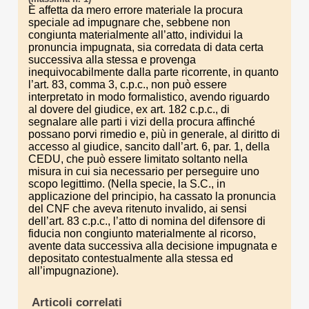
È affetta da mero errore materiale la procura
speciale ad impugnare che, sebbene non
congiunta materialmente all’atto, individui la
pronuncia impugnata, sia corredata di data certa
successiva alla stessa e provenga
inequivocabilmente dalla parte ricorrente, in quanto
l’art. 83, comma 3, c.p.c., non può essere
interpretato in modo formalistico, avendo riguardo
al dovere del giudice, ex art. 182 c.p.c., di
segnalare alle parti i vizi della procura affinché
possano porvi rimedio e, più in generale, al diritto di
accesso al giudice, sancito dall’art. 6, par. 1, della
CEDU, che può essere limitato soltanto nella
misura in cui sia necessario per perseguire uno
scopo legittimo. (Nella specie, la S.C., in
applicazione del principio, ha cassato la pronuncia
del CNF che aveva ritenuto invalido, ai sensi
dell’art. 83 c.p.c., l’atto di nomina del difensore di
fiducia non congiunto materialmente al ricorso,
avente data successiva alla decisione impugnata e
depositato contestualmente alla stessa ed
all’impugnazione).
Articoli correlati