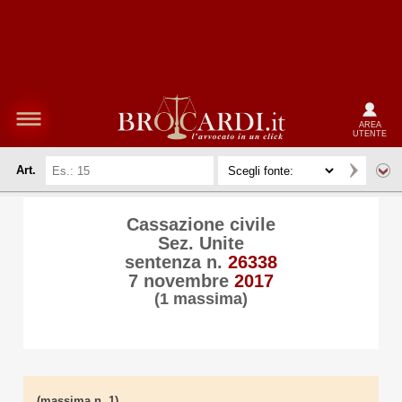
AREA
UTENTE
Art.
Cassazione civile
Sez. Unite
sentenza n.
26338
7 novembre
2017
(1 massima)
(massima n. 1)