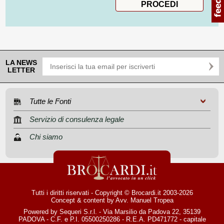
LA NEWS
LETTER
Tutte le Fonti
Servizio di consulenza legale
Chi siamo
Tutti i diritti riservati - Copyright © Brocardi.it 2003-2026
Concept & content by
Avv. Manuel Tropea
Powered by Sequeri S.r.l. - Via Marsilio da Padova 22, 35139
PADOVA - C.F. e P.I. 05500250286 - R.E.A. PD471772 - capitale