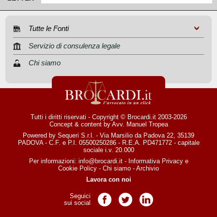
Tutte le Fonti
Servizio di consulenza legale
Chi siamo
Tutti i diritti riservati - Copyright © Brocardi.it 2003-2026
Concept & content by
Avv. Manuel Tropea
Powered by Sequeri S.r.l. - Via Marsilio da Padova 22, 35139
PADOVA - C.F. e P.I. 05500250286 - R.E.A. PD471772 - capitale
sociale i.v. 20.000
Per informazioni:
info@brocardi.it
-
Informativa Privacy
e
Cookie Policy
-
Chi siamo
-
Archivio
Lavora con noi
Seguici
Pagina Facebook
Pagina Twitter
Pagina LinkedIn
sui social