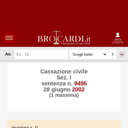
AREA
UTENTE
Art.
Cassazione civile
Sez. I
sentenza n.
9495
28 giugno
2002
(1 massima)
(massima n. 1)