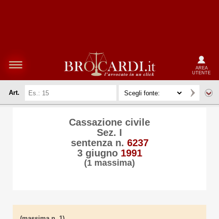
AREA
UTENTE
Art.
Cassazione civile
Sez. I
sentenza n.
6237
3 giugno
1991
(1 massima)
(massima n. 1)