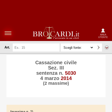
AREA
UTENTE
Art.
Cassazione civile
Sez. III
sentenza n.
5030
4 marzo
2014
(2 massime)
(massima n. 1)