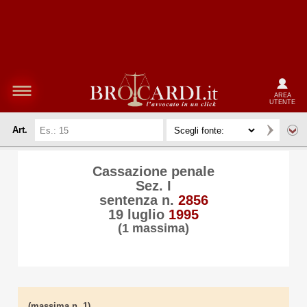
AREA
UTENTE
Art.
Cassazione penale
Sez. I
sentenza n.
2856
19 luglio
1995
(1 massima)
(massima n. 1)