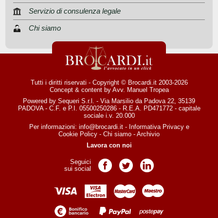
Servizio di consulenza legale
Chi siamo
Tutti i diritti riservati - Copyright © Brocardi.it 2003-2026
Concept & content by
Avv. Manuel Tropea
Powered by Sequeri S.r.l. - Via Marsilio da Padova 22, 35139
PADOVA - C.F. e P.I. 05500250286 - R.E.A. PD471772 - capitale
sociale i.v. 20.000
Per informazioni:
info@brocardi.it
-
Informativa Privacy
e
Cookie Policy
-
Chi siamo
-
Archivio
Lavora con noi
Seguici
Pagina Facebook
Pagina Twitter
Pagina LinkedIn
sui social