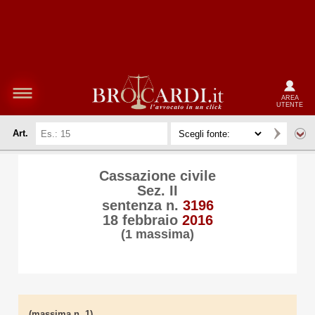
AREA
UTENTE
Art.
Cassazione civile
Sez. II
sentenza n.
3196
18 febbraio
2016
(1 massima)
(massima n. 1)