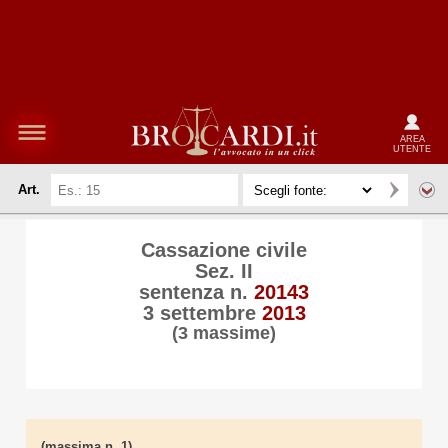
AREA
UTENTE
Art.
Cassazione civile
Sez. II
sentenza n.
20143
3 settembre
2013
(3 massime)
(massima n. 1)