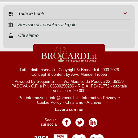
Tutte le Fonti
Servizio di consulenza legale
Chi siamo
Tutti i diritti riservati - Copyright © Brocardi.it 2003-2026
Concept & content by
Avv. Manuel Tropea
Powered by Sequeri S.r.l. - Via Marsilio da Padova 22, 35139
PADOVA - C.F. e P.I. 05500250286 - R.E.A. PD471772 - capitale
sociale i.v. 20.000
Per informazioni:
info@brocardi.it
-
Informativa Privacy
e
Cookie Policy
-
Chi siamo
-
Archivio
Lavora con noi
Seguici
Pagina Facebook
Pagina Twitter
Pagina LinkedIn
sui social