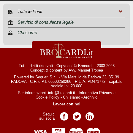
Tutte le Fonti
Servizio di consulenza legale
Chi siamo
Tutti i diritti riservati - Copyright © Brocardi.it 2003-2026
Concept & content by
Avv. Manuel Tropea
Powered by Sequeri S.r.l. - Via Marsilio da Padova 22, 35139
PADOVA - C.F. e P.I. 05500250286 - R.E.A. PD471772 - capitale
sociale i.v. 20.000
Per informazioni:
info@brocardi.it
-
Informativa Privacy
e
Cookie Policy
-
Chi siamo
-
Archivio
Lavora con noi
Seguici
Pagina Facebook
Pagina Twitter
Pagina LinkedIn
sui social