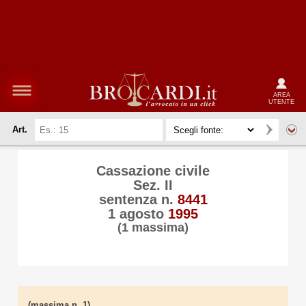
AREA
UTENTE
Art.
Cassazione civile
Sez. II
sentenza n.
8441
1 agosto
1995
(1 massima)
(massima n. 1)