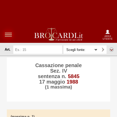
AREA
UTENTE
Art.
Cassazione penale
Sez. IV
sentenza n.
5845
17 maggio
1988
(1 massima)
(massima n. 1)