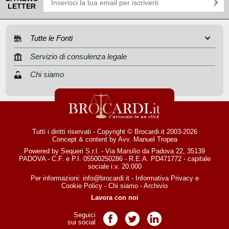
LETTER
Tutte le Fonti
Servizio di consulenza legale
Chi siamo
Tutti i diritti riservati - Copyright © Brocardi.it 2003-2026
Concept & content by
Avv. Manuel Tropea
Powered by Sequeri S.r.l. - Via Marsilio da Padova 22, 35139
PADOVA - C.F. e P.I. 05500250286 - R.E.A. PD471772 - capitale
sociale i.v. 20.000
Per informazioni:
info@brocardi.it
-
Informativa Privacy
e
Cookie Policy
-
Chi siamo
-
Archivio
Lavora con noi
Seguici
Pagina Facebook
Pagina Twitter
Pagina LinkedIn
sui social