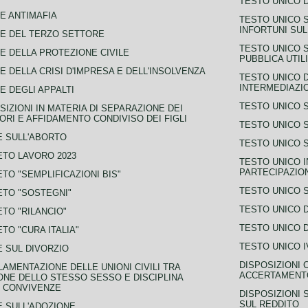
TESTO UNICO D
E ANTIMAFIA
TESTO UNICO 
INFORTUNI SU
E DEL TERZO SETTORE
TESTO UNICO 
E DELLA PROTEZIONE CIVILE
PUBBLICA UTIL
E DELLA CRISI D'IMPRESA E DELL'INSOLVENZA
TESTO UNICO D
INTERMEDIAZIO
E DEGLI APPALTI
TESTO UNICO 
SIZIONI IN MATERIA DI SEPARAZIONE DEI
ORI E AFFIDAMENTO CONDIVISO DEI FIGLI
TESTO UNICO 
 SULL'ABORTO
TESTO UNICO S
TO LAVORO 2023
TESTO UNICO I
PARTECIPAZIO
TO "SEMPLIFICAZIONI BIS"
TESTO UNICO 
TO "SOSTEGNI"
TESTO UNICO D
TO "RILANCIO"
TESTO UNICO D
TO "CURA ITALIA"
TESTO UNICO I
 SUL DIVORZIO
DISPOSIZIONI 
AMENTAZIONE DELLE UNIONI CIVILI TRA
ACCERTAMENTO
NE DELLO STESSO SESSO E DISCIPLINA
 CONVIVENZE
DISPOSIZIONI 
SUL REDDITO
 SULL'ADOZIONE