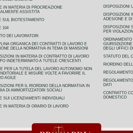
DISPOSIZIONI 
 IN MATERIA DI PROCREAZIONE
ALMENTE ASSISTITA
DISPOSIZIONI 
ADESIONE E DI
E SUL BIOTESTAMENTO
DISPOSIZIONI 
 104
PER VIOLAZION
TO DEI LAVORATORI
ORDINAMENTO D
PLINA ORGANICA DEI CONTRATTI DI LAVORO E
GIURISDIZIONE
IONE DELLA NORMATIVA IN TEMA DI MANSIONI
DEGLI UFFICI 
SIZIONI IN MATERIA DI CONTRATTO DI LAVORO
STATUTO DEL 
PO INDETERMINATO A TUTELE CRESCENTI
RIORDINO DELL
E PER LA TUTELA DEL LAVORO AUTONOMO NON
REGOLAMENTO 
NDITORIALE E MISURE VOLTE A FAVORIRE IL
O AGILE
REGOLAMENTO 
DATI
SIZIONI PER IL RIORDINO DELLA NORMATIVA IN
IA DI AMMORTIZZATORI SOCIALI
CONTRATTO CO
DOMESTICO
 SUI LICENZIAMENTI INDIVIDUALI
 IN MATERIA DI ORARIO DI LAVORO