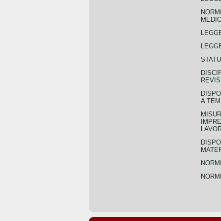
NORME
MEDIC
LEGG
LEGGE
STATU
DISCI
REVIS
DISPO
A TEM
MISUR
IMPRE
LAVOR
DISPO
MATER
NORME
NORME