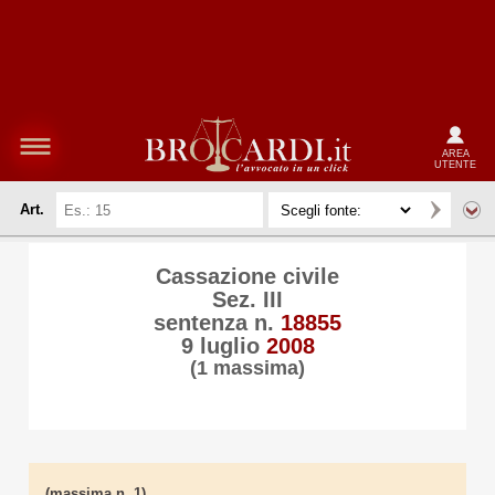
AREA
UTENTE
Art.
Cassazione civile
Sez. III
sentenza n.
18855
9 luglio
2008
(1 massima)
(massima n. 1)