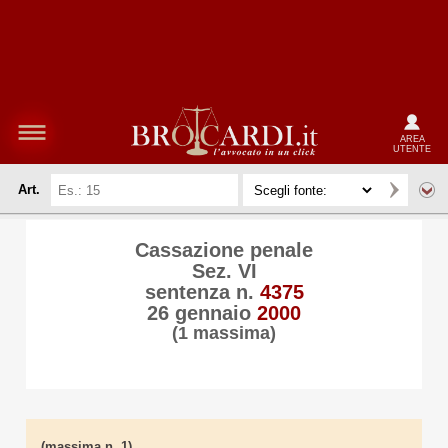
AREA
UTENTE
Art.
Cassazione penale
Sez. VI
sentenza n.
4375
26 gennaio
2000
(1 massima)
(massima n. 1)