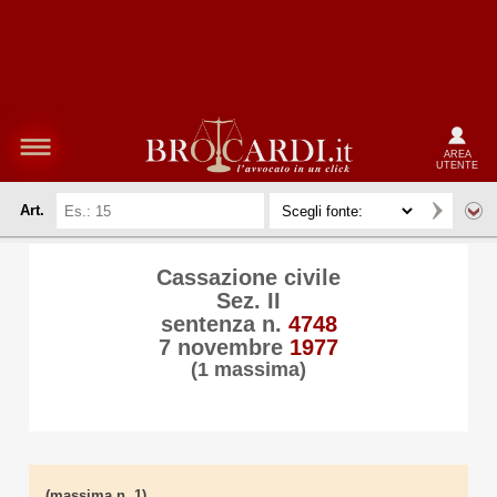
AREA
UTENTE
Art.
Cassazione civile
Sez. II
sentenza n.
4748
7 novembre
1977
(1 massima)
(massima n. 1)