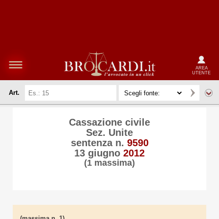
AREA
UTENTE
Art.
Cassazione civile
Sez. Unite
sentenza n.
9590
13 giugno
2012
(1 massima)
(massima n. 1)